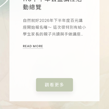
員：
人際互
動總覽
低年
.
體】..
自然就好2026年下半年度百元講
方【立即
座開始報名囉～ 這次很特別有給小
學生家長的親子共讀與手做講座
報名方式
告知姓名與
喔!! 還有給大人們的療癒紓壓活
報名】填
READ MORE
然就好心理
動，歡迎來聊聊心情與學習照顧自
Line:
己~ ...
想參加之
READ M
諮商所06-
觀看更多