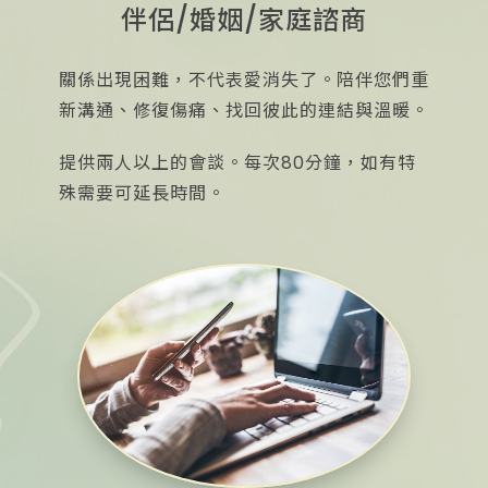
伴侶/婚姻/家庭諮商
關係出現困難，不代表愛消失了。陪伴您們重
新溝通、修復傷痛、找回彼此的連結與溫暖。
提供兩人以上的會談。每次80分鐘，如有特
殊需要可延長時間。