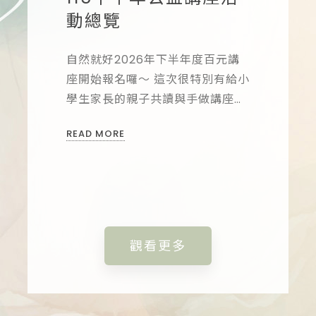
員：
人際互
動總覽
低年
.
體】..
自然就好2026年下半年度百元講
方【立即
座開始報名囉～ 這次很特別有給小
學生家長的親子共讀與手做講座
報名方式
告知姓名與
喔!! 還有給大人們的療癒紓壓活
報名】填
READ MORE
然就好心理
動，歡迎來聊聊心情與學習照顧自
Line:
己~ ...
想參加之
READ M
諮商所06-
觀看更多