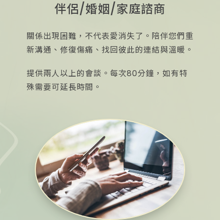
伴侶/婚姻/家庭諮商
關係出現困難，不代表愛消失了。陪伴您們重
新溝通、修復傷痛、找回彼此的連結與溫暖。
提供兩人以上的會談。每次80分鐘，如有特
殊需要可延長時間。