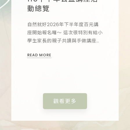
員：
人際互
動總覽
低年
.
體】..
自然就好2026年下半年度百元講
方【立即
座開始報名囉～ 這次很特別有給小
學生家長的親子共讀與手做講座
報名方式
告知姓名與
喔!! 還有給大人們的療癒紓壓活
報名】填
READ MORE
然就好心理
動，歡迎來聊聊心情與學習照顧自
Line:
己~ ...
想參加之
READ M
諮商所06-
觀看更多