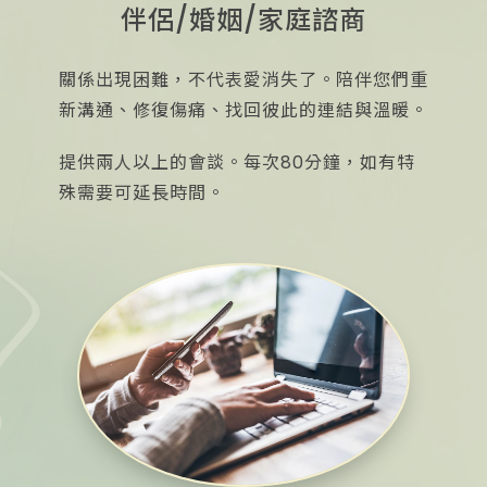
伴侶/婚姻/家庭諮商
關係出現困難，不代表愛消失了。陪伴您們重
新溝通、修復傷痛、找回彼此的連結與溫暖。
提供兩人以上的會談。每次80分鐘，如有特
殊需要可延長時間。