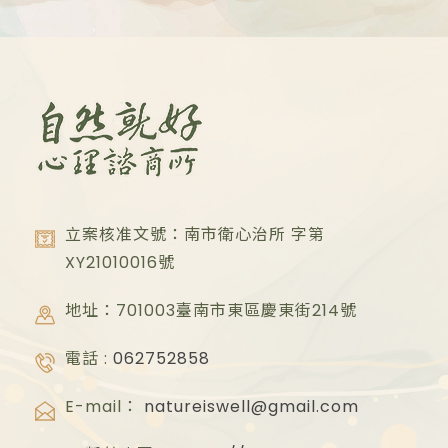
立案核准文號：南市衛心治所 字第
XY21010016
號
地址：701003臺南市東區慶東街214號
電話 :
062752858
E-mail：
natureiswell@gmail.com