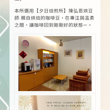
本所選用【夕日焙煎所】陳弘恩烘豆
師 親自烘焙的咖啡豆，在專注與溫柔
之間，讓咖啡回到剛剛好的狀態—。